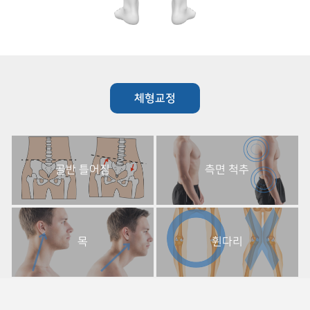
체형교정
골반 틀어짐
측면 척추
목
휜다리